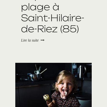
plage à
d
è
c
Saint-Hilaire-
h
e
de-Riez (85)
(
0
7
P
Lire la suite
)
i
q
u
e
-
n
i
q
u
e
e
t
j
e