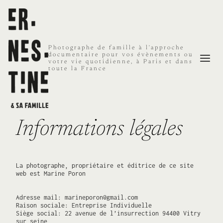
Aller
au
contenu
Photographe de famille à l'approche
documentaire pour vos évènements ou
votre vie quotidienne, à Paris et dans
toute la France
Informations légales
La photographe, propriétaire et éditrice de ce site
web est Marine Poron
Adresse mail: marineporon@gmail.com
Raison sociale: Entreprise Individuelle
Siège social: 22 avenue de l’insurrection 94400 Vitry
sur seine