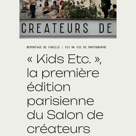
h
o
t
o
g
r
a
p
REPORTAGE DE FAMILLE
|
VIS MA VIE DE PHOTOGRAPHE
h
e
« Kids Etc. »,
D
e
la première
M
a
édition
r
i
a
parisienne
g
e
du Salon de
S
a
i
créateurs
s
o