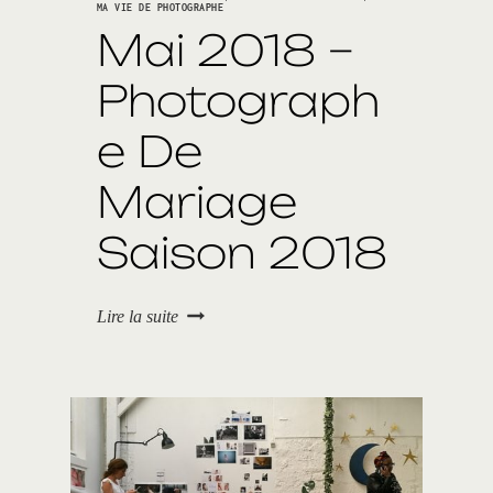
r
MA VIE DE PHOTOGRAPHE
r
Mai 2018 –
i
t
z
Photograph
–
l
e De
e
b
Mariage
a
p
t
Saison 2018
ê
m
e
M
d
Lire la suite
a
e
i
L
2
.
0
(
1
6
8
4
–
)
P