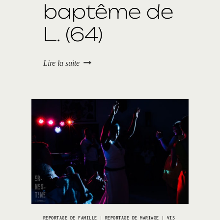
baptême de
L. (64)
H
Lire la suite
ô
t
e
l
d
u
P
a
l
a
i
s
à
B
i
a
REPORTAGE DE FAMILLE
|
REPORTAGE DE MARIAGE
|
VIS