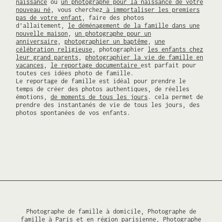
naissance
ou
un photographe pour la naissance de votre
n
nouveau né
, vous cherchez
à immortaliser les premiers
d
pas de votre enfant
, faire des photos
e
d’allaitement,
le déménagement de la famille dans une
c
nouvelle maison
,
un photographe pour un
anniversaire
,
photographier un baptême
,
une
r
célébration religieuse
, photographier
les enfants chez
é
leur grand parents
,
photographier la vie de famille en
a
vacances
,
le reportage documentaire
est parfait pour
t
toutes ces idées photo de famille.
e
Le reportage de famille est idéal pour prendre le
u
temps de créer des photos authentiques, de réelles
émotions,
de moments de tous les jours
. cela permet de
r
prendre des instantanés de vie de tous les jours, des
s
photos spontanées de vos enfants.
Photographe de famille à domicile, Photographe de
famille à Paris et en région parisienne, Photographe