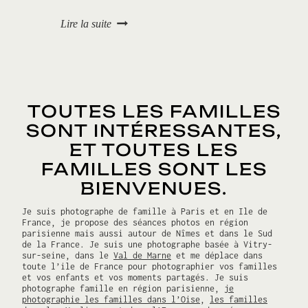
n
«
Lire la suite
2
0
K
1
i
8
d
s
E
TOUTES LES FAMILLES
t
c
SONT INTÉRESSANTES,
.
ET TOUTES LES
FAMILLES SONT LES
»
,
BIENVENUES.
l
a
Je suis photographe de famille à Paris et en Ile de
p
France, je propose des séances photos en région
r
parisienne mais aussi autour de Nîmes et dans le Sud
e
de la France. Je suis une photographe basée à Vitry-
sur-seine, dans le
Val de Marne
et me déplace dans
m
toute l’ile de France pour photographier vos familles
i
et vos enfants et vos moments partagés. Je suis
è
photographe famille en région parisienne,
je
r
photographie les familles dans l’Oise
,
les familles