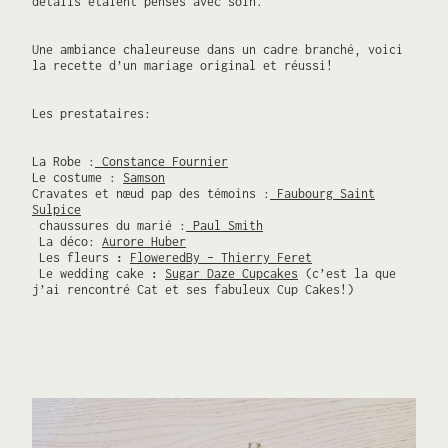
détails étaient pensés avec soin.
Une ambiance chaleureuse dans un cadre branché, voici
la recette d’un mariage original et réussi!
Les prestataires:
La Robe :
Constance Fournier
Le costume :
Samson
Cravates et nœud pap des témoins :
Faubourg Saint
Sulpice
chaussures du marié :
Paul Smith
La déco:
Aurore Huber
Les fleurs
:
FloweredBy – Thierry Feret
Le wedding cake
:
Sugar Daze Cupcakes
(c’est la que
j’ai rencontré Cat et ses fabuleux Cup Cakes!)