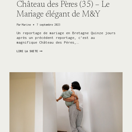
Château des Pères (35) – Le
Mariage élégant de M&Y
Par
Marine
7 septembre 2023
Un reportage de mariage en Bretagne Quinze jours
après un précédent reportage, c’est au
magnifique Château des Pères,…
CHÂTEAU
LIRE LA SUITE
DES
PÈRES
(35)
–
LE
MARIAGE
ÉLÉGANT
DE
M&Y