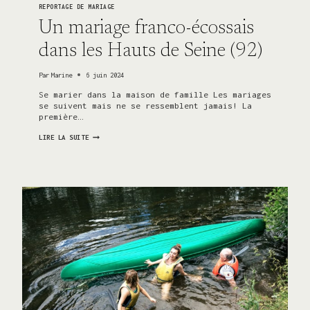
REPORTAGE DE MARIAGE
Un mariage franco-écossais
dans les Hauts de Seine (92)
Par
Marine
6 juin 2024
Se marier dans la maison de famille Les mariages
se suivent mais ne se ressemblent jamais! La
première…
UN
LIRE LA SUITE
MARIAGE
FRANCO-
ÉCOSSAIS
DANS
LES
HAUTS
DE
SEINE
(92)