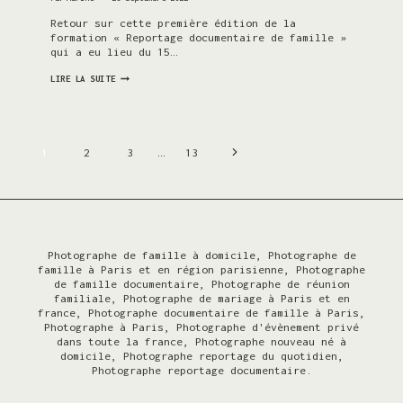
Retour sur cette première édition de la
formation « Reportage documentaire de famille »
qui a eu lieu du 15…
FORMATION
LIRE LA SUITE
« REPORTAGE
DOCUMENTAIRE
DE
FAMILLE »,
LA
Navigation
1ÈRE
Page
1
2
3
…
13
ÉDITION!
suivante
de
page
Photographe de famille à domicile, Photographe de
famille à Paris et en région parisienne, Photographe
de famille documentaire, Photographe de réunion
familiale, Photographe de mariage à Paris et en
france, Photographe documentaire de famille à Paris,
Photographe à Paris, Photographe d'évènement privé
dans toute la france, Photographe nouveau né à
domicile, Photographe reportage du quotidien,
Photographe reportage documentaire.