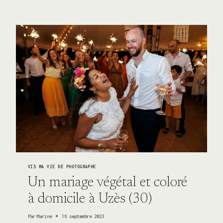
–
LIBANAIS
AU
TRIANON
À
PARIS
(75)
VIS MA VIE DE PHOTOGRAPHE
Un mariage végétal et coloré
à domicile à Uzès (30)
Par
Marine
16 septembre 2023