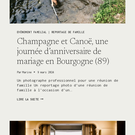
EVÈNEMENT FAMILIAL
|
REPORTAGE DE FAMILLE
Champagne et Canoë, une
journée d’anniversaire de
mariage en Bourgogne (89)
Par
Marine
9 mars 2024
Un photographe professionnel pour une réunion de
famille Un reportage photo d’une réunion de
famille à l’occasion d’un…
CHAMPAGNE
LIRE LA SUITE
ET
CANOË,
UNE
JOURNÉE
D’ANNIVERSAIRE
DE
MARIAGE
EN
BOURGOGNE