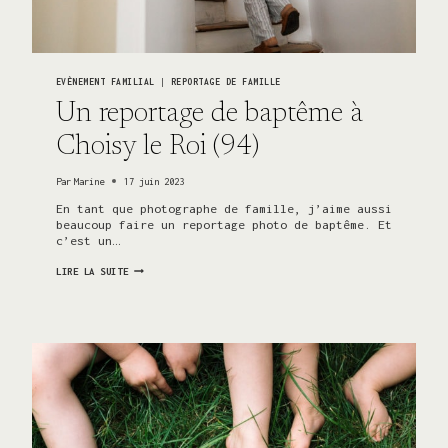
EVÈNEMENT FAMILIAL
|
REPORTAGE DE FAMILLE
Un reportage de baptême à
Choisy le Roi (94)
Par
Marine
17 juin 2023
En tant que photographe de famille, j’aime aussi
beaucoup faire un reportage photo de baptême. Et
c’est un…
UN
LIRE LA SUITE
REPORTAGE
DE
BAPTÊME
À
CHOISY
LE
ROI
(94)