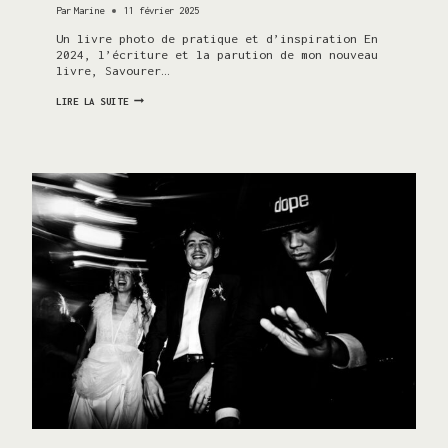
Par
Marine
11 février 2025
Un livre photo de pratique et d’inspiration En
2024, l’écriture et la parution de mon nouveau
livre, Savourer…
LIRE
LIRE LA SUITE
« SAVOURER
LA
VIE
AU
1/125
S
OU
L’ART
DE
LA
PHOTOGRAPHIE »