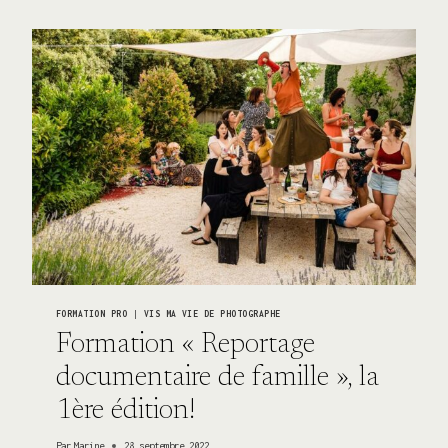
GRANDS-
PARENTS
DANS
LE
DOUBS
FORMATION PRO
|
VIS MA VIE DE PHOTOGRAPHE
Formation « Reportage
documentaire de famille », la
1ère édition!
Par
Marine
28 septembre 2022