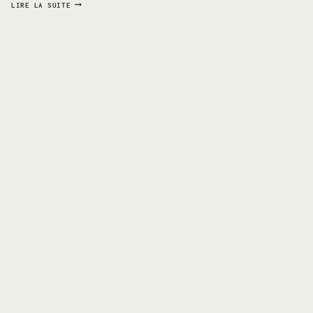
SÉANCE
LIRE LA SUITE
D’ENGAGEMENT
–
PROMENADE
ROMANTIQUE
SUR
LES
QUAIS
DE
PARIS