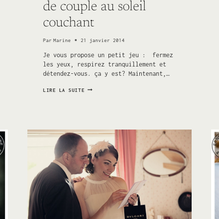
de couple au soleil
couchant
Par
Marine
21 janvier 2014
Je vous propose un petit jeu : fermez
les yeux, respirez tranquillement et
détendez-vous. ça y est? Maintenant,…
SÉANCE
LIRE LA SUITE
D’ENGAGEMENT
À
MAJORQUE
–
DES
PHOTOS
DE
COUPLE
AU
SOLEIL
COUCHANT