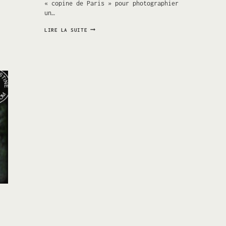
« copine de Paris » pour photographier
un…
UNE
LIRE LA SUITE
FÊTE
D’ANNIVERSAIRE
DANS
LE
DOUBS
SE
TRANSFORME
EN
MARIAGE
SURPRISE