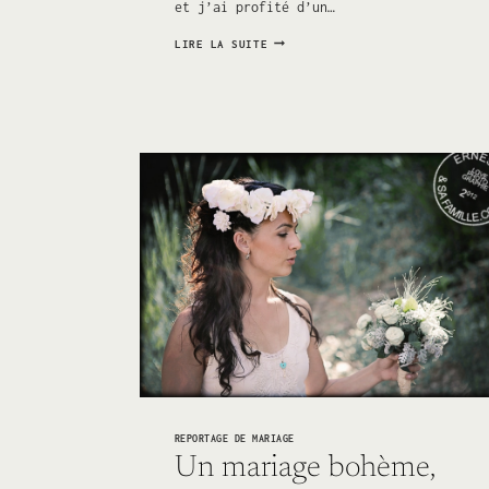
et j’ai profité d’un…
UNE
LIRE LA SUITE
SÉANCE
D’ENGAGEMENT
SHABBY
CHIC
ET
CHOC
À
MARTIGUES
REPORTAGE DE MARIAGE
Un mariage bohème,