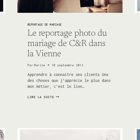
REPORTAGE DE MARIAGE
Le reportage photo du
mariage de C&R dans
la Vienne
Par
Marine
10 septembre 2013
Apprendre à connaitre ses clients Une
des choses que j’apprécie le plus dans
mon métier, c’est le lien…
LE
LIRE LA SUITE
REPORTAGE
PHOTO
DU
MARIAGE
DE
C&R
DANS
LA
VIENNE