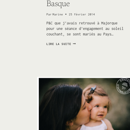
Basque
Par
Marine
25 février 2014
P&C que j’avais retrouvé à Majorque
pour une séance d’engagement au soleil
couchant, se sont mariés au Pays…
UN
LIRE LA SUITE
MARIAGE
COLORÉ
À
LA
FERME
INHARRIA
AU
PAYS
BASQUE