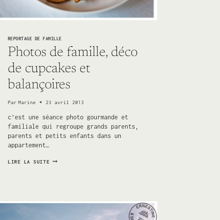
REPORTAGE DE FAMILLE
Photos de famille, déco
de cupcakes et
balançoires
Par
Marine
23 avril 2013
c’est une séance photo gourmande et
familiale qui regroupe grands parents,
parents et petits enfants dans un
appartement…
PHOTOS
LIRE LA SUITE
DE
FAMILLE,
DÉCO
DE
CUPCAKES
ET
BALANÇOIRES