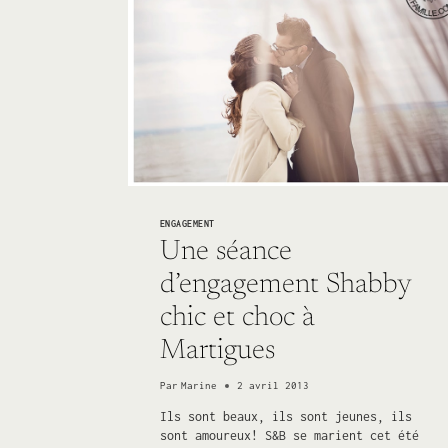
SOLEIL
ENGAGEMENT
Une séance
d’engagement Shabby
chic et choc à
Martigues
Par
Marine
2 avril 2013
Ils sont beaux, ils sont jeunes, ils
sont amoureux! S&B se marient cet été