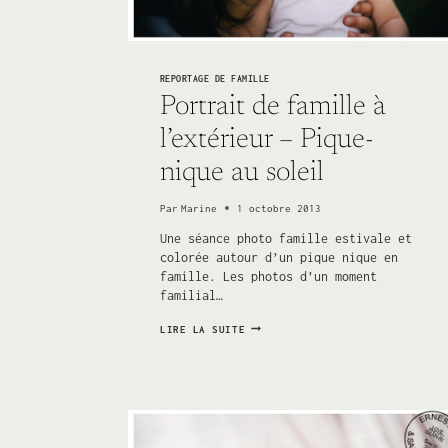
REPORTAGE DE FAMILLE
Portrait de famille à
l’extérieur – Pique-
nique au soleil
Par
Marine
1 octobre 2013
Une séance photo famille estivale et
colorée autour d’un pique nique en
famille. Les photos d’un moment
familial…
PORTRAIT
LIRE LA SUITE
DE
FAMILLE
À
L’EXTÉRIEUR
–
PIQUE-
NIQUE
AU