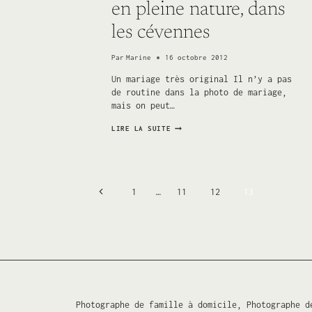
en pleine nature, dans
les cévennes
Par
Marine
16 octobre 2012
Un mariage très original Il n’y a pas
de routine dans la photo de mariage,
mais on peut…
UN
LIRE LA SUITE
MARIAGE
BOHÈME,
EN
PLEINE
NATURE,
Navigation
DANS
Page
1
…
11
12
13
LES
CÉVENNES
précédente
de
page
Photographe de famille à domicile, Photographe d