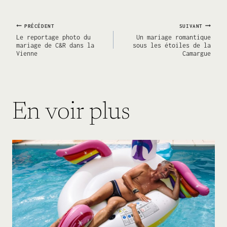
Navigation
PRÉCÉDENT
SUIVANT
Le reportage photo du
Un mariage romantique
mariage de C&R dans la
sous les étoiles de la
Vienne
Camargue
de
l’article
En voir plus