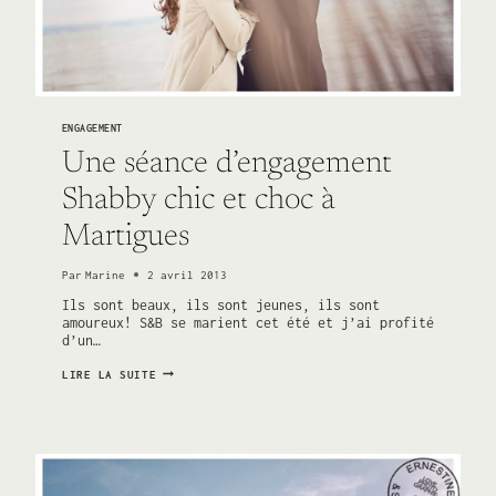
ENGAGEMENT
Une séance d’engagement
Shabby chic et choc à
Martigues
Par
Marine
2 avril 2013
Ils sont beaux, ils sont jeunes, ils sont
amoureux! S&B se marient cet été et j’ai profité
d’un…
UNE
LIRE LA SUITE
SÉANCE
D’ENGAGEMENT
SHABBY
CHIC
ET
CHOC
À
MARTIGUES