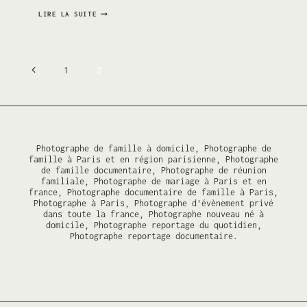
SÉANCE
LIRE LA SUITE
D’ENGAGEMENT
–
PROMENADE
ROMANTIQUE
SUR
Navigation
LES
Page
1
2
QUAIS
DE
précédente
PARIS
de
page
Photographe de famille à domicile, Photographe de
famille à Paris et en région parisienne, Photographe
de famille documentaire, Photographe de réunion
familiale, Photographe de mariage à Paris et en
france, Photographe documentaire de famille à Paris,
Photographe à Paris, Photographe d'évènement privé
dans toute la france, Photographe nouveau né à
domicile, Photographe reportage du quotidien,
Photographe reportage documentaire.