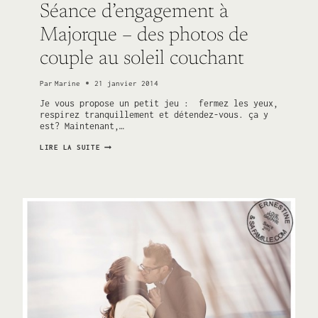
Séance d’engagement à
Majorque – des photos de
couple au soleil couchant
Par
Marine
21 janvier 2014
Je vous propose un petit jeu : fermez les yeux,
respirez tranquillement et détendez-vous. ça y
est? Maintenant,…
SÉANCE
LIRE LA SUITE
D’ENGAGEMENT
À
MAJORQUE
–
DES
PHOTOS
DE
COUPLE
AU
SOLEIL
COUCHANT