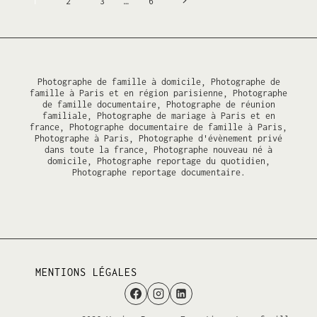
Navigation
Page
1
2
3
…
6
FAMILLE
suivante
de
page
Photographe de famille à domicile, Photographe de
famille à Paris et en région parisienne, Photographe
de famille documentaire, Photographe de réunion
familiale, Photographe de mariage à Paris et en
france, Photographe documentaire de famille à Paris,
Photographe à Paris, Photographe d'évènement privé
dans toute la france, Photographe nouveau né à
domicile, Photographe reportage du quotidien,
Photographe reportage documentaire.
MENTIONS LÉGALES