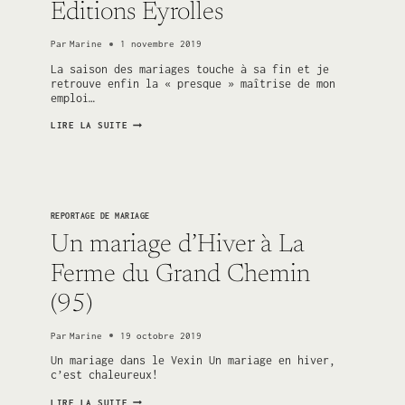
Editions Eyrolles
Par
Marine
1 novembre 2019
La saison des mariages touche à sa fin et je
retrouve enfin la « presque » maîtrise de mon
emploi…
« LES
LIRE LA SUITE
SECRETS
DE
LA
PHOTO
DE
MARIAGE »
UN
REPORTAGE DE MARIAGE
LIVRE
AUX
Un mariage d’Hiver à La
EDITIONS
EYROLLES
Ferme du Grand Chemin
(95)
Par
Marine
19 octobre 2019
Un mariage dans le Vexin Un mariage en hiver,
c’est chaleureux!
UN
LIRE LA SUITE