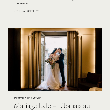
première…
UN
LIRE LA SUITE
MARIAGE
FRANCO-
ÉCOSSAIS
DANS
LES
HAUTS
DE
SEINE
(92)
REPORTAGE DE MARIAGE
Mariage Italo – Libanais au