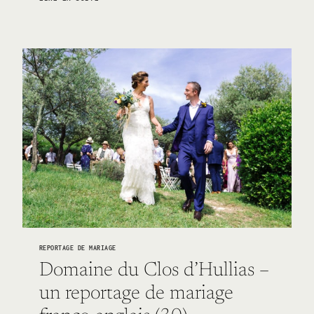
MARIAGE
D’HIVER
À
LA
FERME
DU
GRAND
CHEMIN
(95)
REPORTAGE DE MARIAGE
Domaine du Clos d’Hullias –
un reportage de mariage