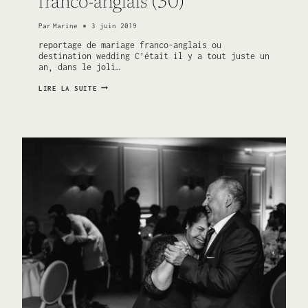
franco-anglais (30)
Par
Marine
3 juin 2019
reportage de mariage franco-anglais ou
destination wedding C’était il y a tout juste un
an, dans le joli…
DOMAINE
LIRE LA SUITE
DU
CLOS
D’HULLIAS
–
UN
REPORTAGE
DE
MARIAGE
FRANCO-
ANGLAIS
(30)