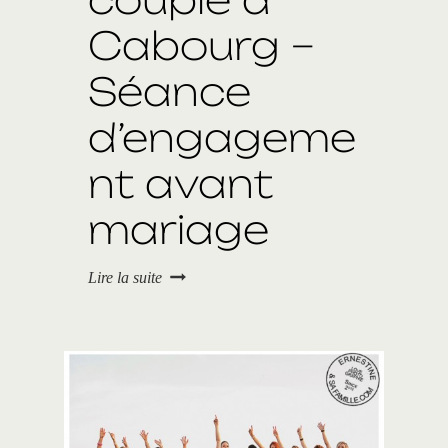
Cabourg –
Séance
d’engageme
nt avant
mariage
P
Lire la suite
h
o
t
o
s
d
e
c
o