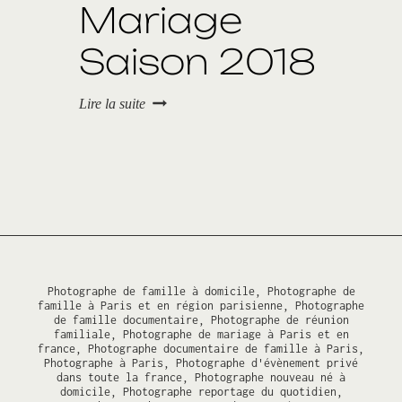
Mariage
é
t
o
Saison 2018
i
l
e
M
Lire la suite
s
a
d
i
e
2
l
0
a
1
C
8
a
–
m
P
a
h
r
o
g
t
Photographe de famille à domicile, Photographe de
u
o
famille à Paris et en région parisienne, Photographe
e
de famille documentaire, Photographe de réunion
g
familiale, Photographe de mariage à Paris et en
r
france, Photographe documentaire de famille à Paris,
a
Photographe à Paris, Photographe d'évènement privé
p
dans toute la france, Photographe nouveau né à
h
domicile, Photographe reportage du quotidien,