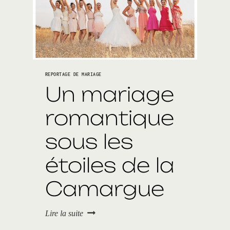
u
p
l
e
à
C
a
REPORTAGE DE MARIAGE
b
o
Un mariage
u
r
romantique
g
–
sous les
S
é
a
étoiles de la
n
c
Camargue
e
d
’
U
Lire la suite
e
n
n