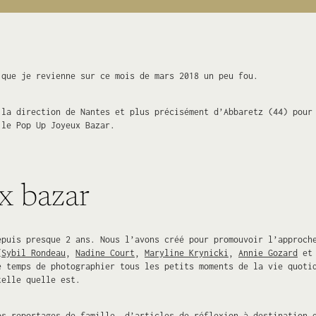
 que je revienne sur ce mois de mars 2018 un peu fou.
 la direction de Nantes et plus précisément d’Abbaretz (44) pou
le Pop Up Joyeux Bazar.
ux bazar
epuis presque 2 ans. Nous l’avons créé pour promouvoir l’approch
(
Sybil Rondeau
,
Nadine Court
,
Maryline Krynicki
,
Annie Gozard
et 
e temps de photographier tous les petits moments de la vie quoti
telle quelle est.
os reportages de famille
, d’articles de réflexion à destination 