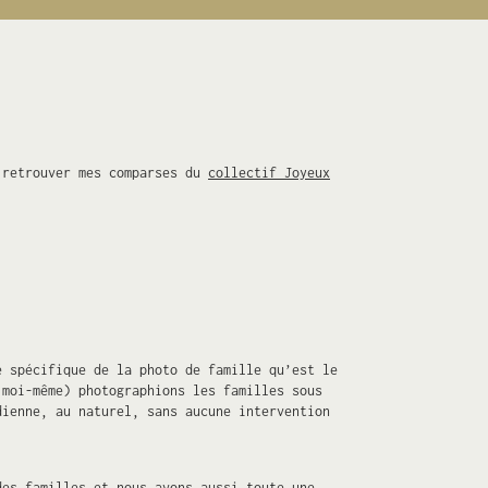
r retrouver mes comparses du
collectif Joyeux
e spécifique de la photo de famille qu’est le
moi-même) photographions les familles sous
dienne, au naturel, sans aucune intervention
des familles et nous avons aussi toute une