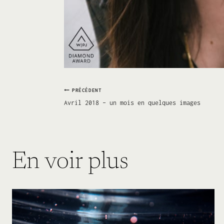
Navigation
PRÉCÉDENT
Avril 2018 – un mois en quelques images
de
l’article
En voir plus