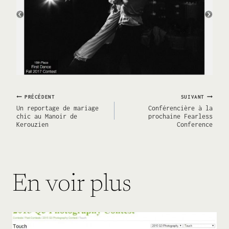
Navigation
PRÉCÉDENT
SUIVANT
Un reportage de mariage
Conférencière à la
chic au Manoir de
prochaine Fearless
Kerouzien
Conference
de
l’article
En voir plus