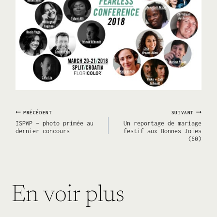
Navigation
PRÉCÉDENT
SUIVANT
ISPWP – photo primée au
Un reportage de mariage
dernier concours
festif aux Bonnes Joies
(60)
de
l’article
En voir plus