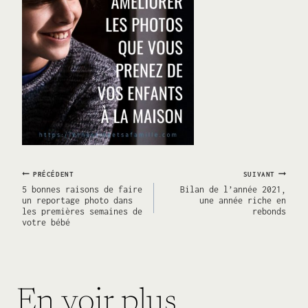
Navigation
PRÉCÉDENT
SUIVANT
5 bonnes raisons de faire
Bilan de l’année 2021,
un reportage photo dans
une année riche en
les premières semaines de
rebonds
de
votre bébé
l’article
En voir plus