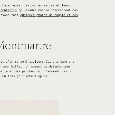
 chaleureuse, les jeunes mariés et leurs
 confettis
(plusieurs mairie n’acceptent pas
s avons fait
quelques photos de couple et des
à Montmartre
 où l’on se sent ailleurs (il y a même une
a tour Eiffel
. Un moment de détente pour
mille et des proches qui n’avaient pas pu
. Un très joli moment épuré.