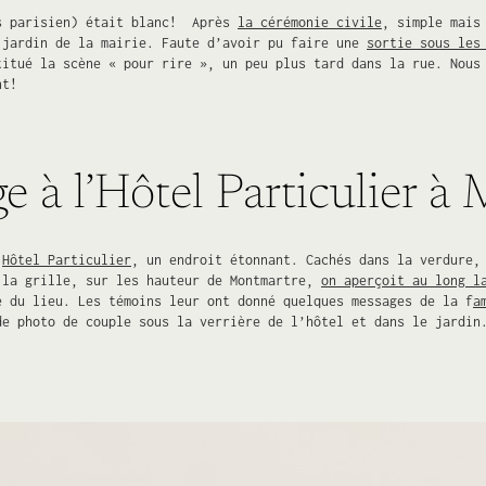
ès parisien) était blanc! Après
la cérémonie civile
, simple mais
 jardin de la mairie. Faute d’avoir pu faire une
sortie sous les
titué la scène « pour rire », un peu plus tard dans la rue. Nou
nt!
ge à l’Hôtel Particulier 
’
Hôtel Particulier
, un endroit étonnant. Cachés dans la verdure,
 la grille, sur les hauteur de Montmartre,
on aperçoit au long l
e du lieu. Les témoins leur ont donné quelques messages de la f
a
de photo de couple sous la verrière de l’hôtel et dans le jardin