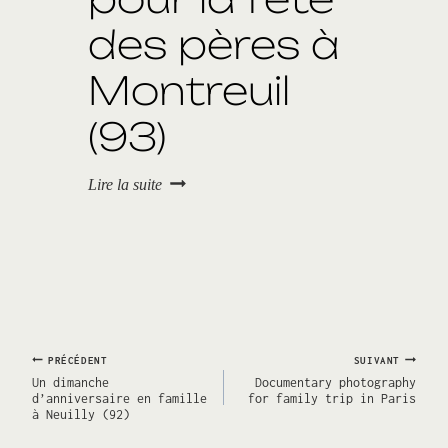
p
des pères à
a
(
9
Montreuil
4
)
(93)
U
Lire la suite
n
b
r
u
n
c
h
p
o
Navigation
PRÉCÉDENT
SUIVANT
u
Un dimanche
Documentary photography
r
d’anniversaire en famille
for family trip in Paris
l
à Neuilly (92)
de
a
f