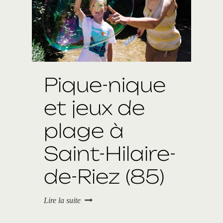
Pique-nique
et jeux de
plage à
Saint-Hilaire-
de-Riez (85)
P
Lire la suite
i
q