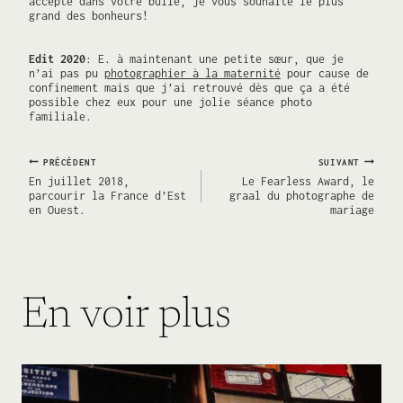
accepté dans votre bulle, je vous souhaite le plus
grand des bonheurs!
Edit 2020
: E. à maintenant une petite sœur, que je
n’ai pas pu
photographier à la maternité
pour cause de
confinement mais que j’ai retrouvé dès que ça a été
possible chez eux pour une jolie séance photo
familiale.
Navigation
PRÉCÉDENT
SUIVANT
En juillet 2018,
Le Fearless Award, le
parcourir la France d’Est
graal du photographe de
en Ouest.
mariage
de
l’article
En voir plus